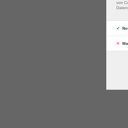
von Co
Daten
No
Ma