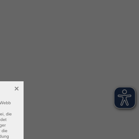
×
m Webb
ei, die
ndet
ger
 die
ndung