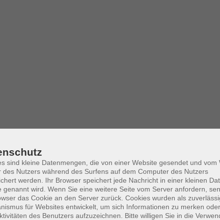
enschutz
es sind kleine Datenmengen, die von einer Website gesendet und vo
r des Nutzers während des Surfens auf dem Computer des Nutzers
chert werden. Ihr Browser speichert jede Nachricht in einer kleinen Dat
 genannt wird. Wenn Sie eine weitere Seite vom Server anfordern, se
owser das Cookie an den Server zurück. Cookies wurden als zuverlässi
ismus für Websites entwickelt, um sich Informationen zu merken oder
ktivitäten des Benutzers aufzuzeichnen. Bitte willigen Sie in die Verwe