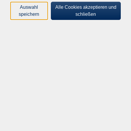
Gestreifte Zeilen
Auswahl
Alle Cookies akzeptieren und
speichern
schließen
Title 1
Title 2
Row 1
Row 1
Row 2
Row 2
Row 3
Row 3
Row 4
Row 4
Rand
Title 1
Title 2
Row 1
Row 1