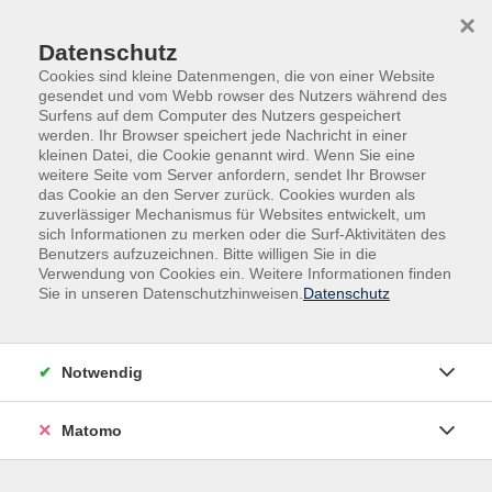
Skip to main content
Skip to page footer
×
Tabelle
Datenschutz
Cookies sind kleine Datenmengen, die von einer Website
gesendet und vom Webb rowser des Nutzers während des
Surfens auf dem Computer des Nutzers gespeichert
Basic
werden. Ihr Browser speichert jede Nachricht in einer
kleinen Datei, die Cookie genannt wird. Wenn Sie eine
weitere Seite vom Server anfordern, sendet Ihr Browser
Title 1
Title 2
das Cookie an den Server zurück. Cookies wurden als
zuverlässiger Mechanismus für Websites entwickelt, um
sich Informationen zu merken oder die Surf-Aktivitäten des
Row 1
Row 1
Benutzers aufzuzeichnen. Bitte willigen Sie in die
Verwendung von Cookies ein. Weitere Informationen finden
Row 2
Row 2
Sie in unseren Datenschutzhinweisen.
Datenschutz
Row 3
Row 3
Notwendig
Row 4
Row 4
Matomo